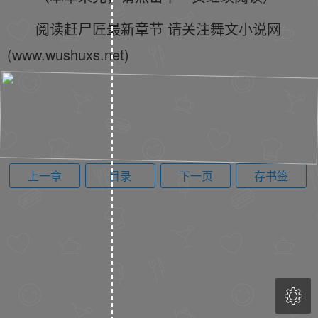
阅读赶尸匠最新章节 请关注舞文小说网
(www.wushuxs.net)
上一章
目录
下一页
存书签
