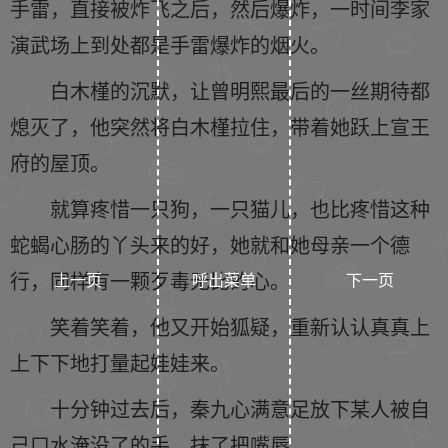
手雷，直接被炸飞之后，然后爆炸，一时间李家
演武场上到处都是手雷爆炸的烟火。
白木槿的沉默，让曾明熙最后的一丝期待都
熄灭了，他突然将白木槿拉住，带着她跃上宣王
府的屋顶。
就算疼惜一只狗，一只猫儿，也比疼惜这种
蛇蝎心肠的丫头来的好，她就和她母亲一个德
行，同样有一颗歹毒无比的心。
上一页
呼出菜单
下一页
笑着笑着，他又开始狐疑，重新认认真真上
上下下地打量起娃娃来。
十分钟过去后，秦九心满意足放下某人被自
己口水淹没了的手，抹了把嘴唇。