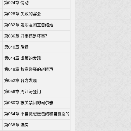
第024章 情动
第028章 失败的宴会
第032章 发朋友圈宣告结婚
第036章 好事还是坏事？
第040章 后续
第044章 虞策的发现
第048章 故意碰瓷的赵晓声
第052章 各方发现
第056章 周江涛登门
第060章 被关禁闭的司尔雅
第064章 不自觉想送包的和自觉忍的
第068章 选房