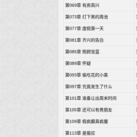
第069章 有房高兴
第073章 灯下黑的周池
第077章 度假第一天
第081章 齐兴的告白
第085章 照顾宝蓝
第089章 怀疑
第093章 偷吃花的小美
第097章 究竟发生了什么
第101章 准备让出周末时间
第105章 还可以有男朋友
第109章 假疯癫真疯魔
第113章 是报应