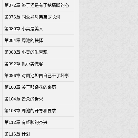
第072章 终于还是有了挖墙脚的心
第076章 同父异母弟弟罗长河
第080章 小美是美人
第084章 周池的抉择
第088章 小美的生育观
第092章 抓小美做客
第096章 对周池坦白自己干了坏事
第100章 关于那朵花的来历
第104章 景爻的诉求
第108章 周池的开导和要求
第112章 有经验的齐兴
第116章 计划