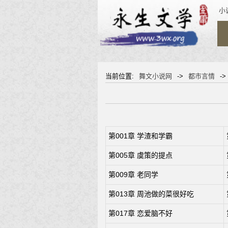
小
当前位置:
舞文小说网
->
都市言情
->
第001章 学渣和学霸
第005章 虞策的提点
第009章 老同学
第013章 周池做的菜很好吃
第017章 恋爱脑不好