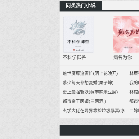
同类热门小说
不科学御兽
病名为你
魅世魔尊追妻忙(陌上花晚开)
林辰
慕少每天都想复婚(栗子坤)
我的
吸的
史上最强斩妖师(麻辣米豆腐)
林绾
都市帝王医婿(三两酒.)
都市
玄学大佬在异界靠捡垃圾暴富(李
二嫁
惜年)
可言