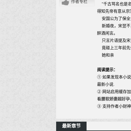
作者专栏
“千古骂名也是名
得知先帝有意从宗
安国公为了保全女
新婚夜，宋翌不见
醉酒闲言。
只言片语提及宋翌
竟碰上三年前先帝
她和亲
阅读提示：
① 如果发现本小
最新小说.
② 网站启用缓存
看
腰软娇妻超好孕
③ 支持作者小财
最新章节