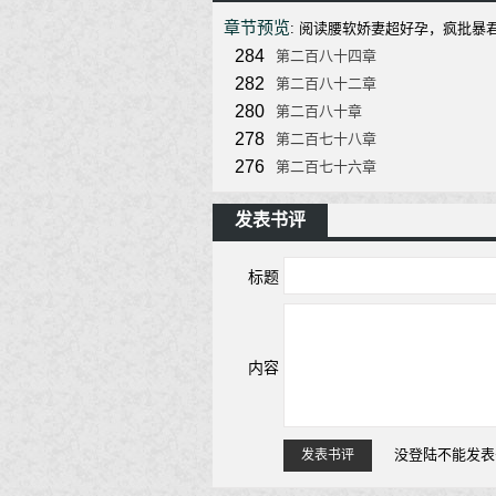
章节预览
: 阅读腰软娇妻超好孕，疯批暴君抢又夺
284
第二百八十四章
282
第二百八十二章
280
第二百八十章
278
第二百七十八章
276
第二百七十六章
发表书评
标题
内容
没登陆不能发表
发表书评