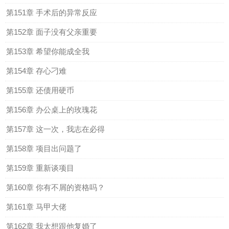
第151章 手术后的异常反应
第152章 面子没有父亲重要
第153章 希望你能成全我
第154章 存心刁难
第155章 还债用硬币
第156章 办公桌上的玫瑰花
第157章 这一次，我志在必得
第158章 项目出问题了
第159章 重新谈项目
第160章 你有不屑的资格吗？
第161章 马甲大佬
第162章 我太想跟他复婚了