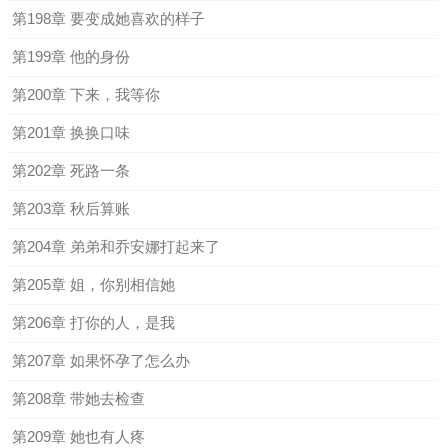
第198章 要变成她喜欢的样子
第199章 他的身份
第200章 下来，我等你
第201章 换换口味
第202章 死路一条
第203章 秋后算账
第204章 弟弟和乔安娜打起来了
第205章 姐，你别相信她
第206章 打你的人，是我
第207章 如果怀孕了怎么办
第208章 带她去检查
第209章 她也有人疼