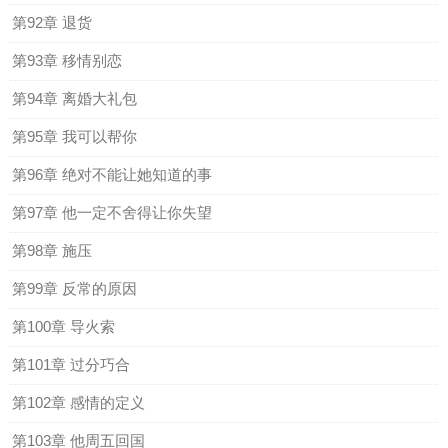
第92章 退货
第93章 移情别恋
第94章 离婚大礼包
第95章 我可以帮你
第96章 绝对不能让她知道的事
第97章 他一定不舍得让你失望
第98章 施压
第99章 反常的原因
第100章 导火索
第101章 过分巧合
第102章 感情的定义
第103章 他周五回国