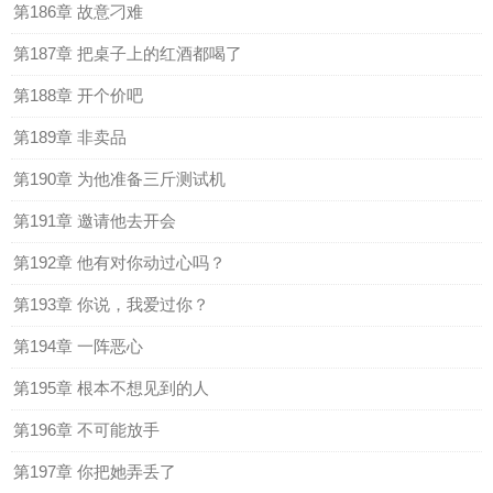
第186章 故意刁难
第187章 把桌子上的红酒都喝了
第188章 开个价吧
第189章 非卖品
第190章 为他准备三斤测试机
第191章 邀请他去开会
第192章 他有对你动过心吗？
第193章 你说，我爱过你？
第194章 一阵恶心
第195章 根本不想见到的人
第196章 不可能放手
第197章 你把她弄丢了