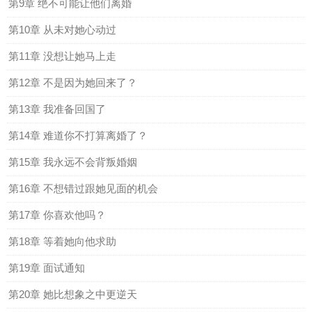
第9章 绝不可能让他们离婚
第10章 从未对她心动过
第11章 没想让她马上走
第12章 不是因为她回来了？
第13章 我准备回国了
第14章 难道你不打算离婚了？
第15章 我永远不会背叛婚姻
第16章 不想错过跟她见面的机会
第17章 你喜欢他吗？
第18章 等着她向他求助
第19章 面试通知
第20章 她比想象之中更逆天