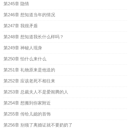
第245章 隐情
第246章 想知道当年的情况
第247章 我很矛盾
第248章 想知道我长什么样吗？
第249章 神秘人现身
第250章 怕什么来什么
第251章 礼物原来是他送的
第252章 应该老死不相往来
第253章 总裁夫人不是爱闹腾的人
第254章 想搬到你家附近
第255章 传给儿媳的首饰
第256章 别领了离婚证就不要奶奶了