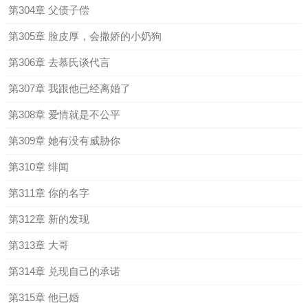
第304章 父债子偿
第305章 脸皮厚，会撒娇的小奶狗
第306章 去慕氏谈代言
第307章 我跟他已经离婚了
第308章 爱情就是不公平
第309章 她有没有威胁你
第310章 绯闻
第311章 你的名字
第312章 新的发现
第313章 大哥
第314章 兑现自己的承诺
第315章 他已婚