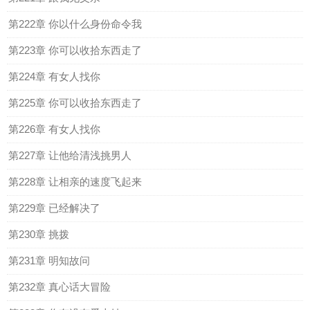
第222章 你以什么身份命令我
第223章 你可以收拾东西走了
第224章 有女人找你
第225章 你可以收拾东西走了
第226章 有女人找你
第227章 让他给清浅挑男人
第228章 让相亲的速度飞起来
第229章 已经解决了
第230章 挑拨
第231章 明知故问
第232章 真心话大冒险