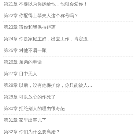
第21章 不要以为你嫁给他，他就会爱你！
第22章 你配得上慕夫人这个称号吗？
第23章 请你和我保持距离
第24章 你是家庭主妇，出去工作，肯定没人愿意要你
第25章 对他不屑一顾
第26章 弟弟的电话
第27章 目中无人
第28章 以后，没有他保护你，你只能被人欺负
第29章 可以放心的作死了
第30章 拒绝别人的理由很奇葩
第31章 家里出事儿了
第32章 你们为什么要离婚？