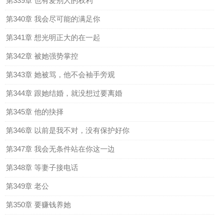
第339章 也有爱别人的权利
第340章 我会尽可能的满足你
第341章 想光明正大的在一起
第342章 被她强势掌控
第343章 她被骂，他不会袖手旁观
第344章 跟她结婚，就没想过要离婚
第345章 他的抉择
第346章 以前是我不对，没有保护好你
第347章 我会无条件站在你这一边
第348章 等妻子接电话
第349章 老公
第350章 要赚钱养她