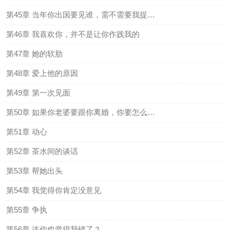
第45章 当年你出国要见谁，需不需要我提醒你？
第46章 我喜欢你，并不是让你作践我的
第47章 她的软肋
第48章 爱上他的原因
第49章 第一次见面
第50章 如果你老婆要跟你离婚，你要怎么补救
第51章 动心
第52章 茶水间的谈话
第53章 帮她出头
第54章 我觉得你肯定没意见
第55章 争执
第56章 连你也觉得我错了？