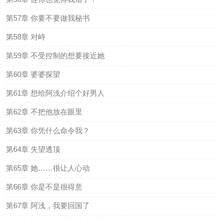
第57章 你要不要做我秘书
第58章 对峙
第59章 不受控制的想要接近她
第60章 婆婆探望
第61章 想给阿浅介绍个好男人
第62章 不把他放在眼里
第63章 你凭什么命令我？
第64章 失望透顶
第65章 她……很让人心动
第66章 你是不是很得意
第67章 阿浅，我要回国了