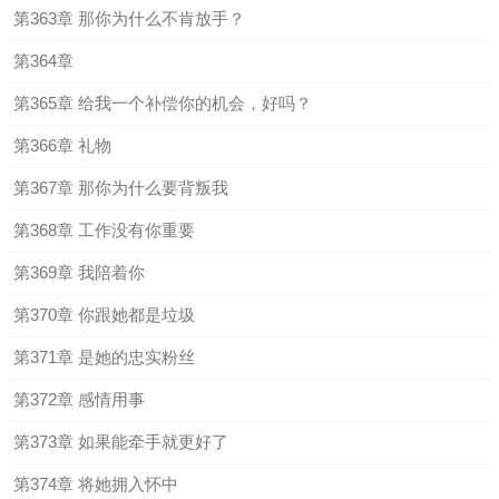
第363章 那你为什么不肯放手？
第364章
第365章 给我一个补偿你的机会，好吗？
第366章 礼物
第367章 那你为什么要背叛我
第368章 工作没有你重要
第369章 我陪着你
第370章 你跟她都是垃圾
第371章 是她的忠实粉丝
第372章 感情用事
第373章 如果能牵手就更好了
第374章 将她拥入怀中