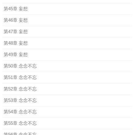
第45章 妄想
第46章 妄想
第47章 妄想
第48章 妄想
第49章 妄想
第50章 念念不忘
第51章 念念不忘
第52章 念念不忘
第53章 念念不忘
第54章 念念不忘
第55章 念念不忘
第56章 念念不忘