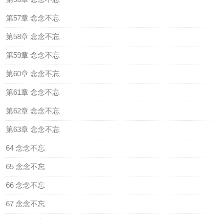
第57章 念念不忘
第58章 念念不忘
第59章 念念不忘
第60章 念念不忘
第61章 念念不忘
第62章 念念不忘
第63章 念念不忘
64 念念不忘
65 念念不忘
66 念念不忘
67 念念不忘