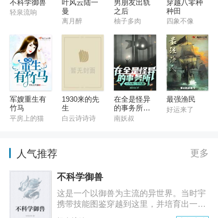
不科学御兽
叶风云陆一
男朋友出轨
穿越八零种
曼
之后
种田
轻泉流响
离月醉
柚子多肉
四象不像
军嫂重生有
1930来的先
在全是怪异
最强渔民
竹马
生
的事务所只
好运来了
有我一个人
平房上的猫
白云诗诗诗
南妖叔
类
人气推荐
更多
不科学御兽
这是一个以御兽为主流的异世界。当时宇
携带技能图鉴穿越到这里，并培育出一堆
奇葩宠兽后，