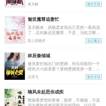
离月醉
都市言情
魅世魔尊追妻忙
某天醒来，易晓柔发现自己竟然一夜风流
了，且对象还是魔尊，于是，当机立断落
跑走人。
陌上花晚开
玄幻魔法
林辰秦倾城
被张家扫地出门的赘婿，转头却捡到一个
绝色大小姐老婆？废物赘婿摇身一变，过
上人人艳羡的豪门生活
云清飞
都市言情
喃风未起思你成疾
燃烧着梦想的青春，敢拼，不服输，不是
因为勇敢或者冠冕堂皇的理由，仅仅是因