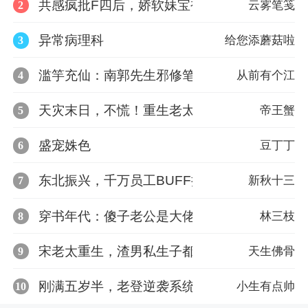
共感疯批F四后，娇软妹宝被宠坏
2
云雾笔笺
异常病理科
3
给您添蘑菇啦
滥竽充仙：南郭先生邪修笔记
4
从前有个江
天灾末日，不慌！重生老太囤满千亿物资
5
帝王蟹
盛宠姝色
6
豆丁丁
东北振兴，千万员工BUFF拉满
7
新秋十三
穿书年代：傻子老公是大佬
8
林三枝
宋老太重生，渣男私生子都滚开
9
天生佛骨
刚满五岁半，老登逆袭系统来了
10
小生有点帅