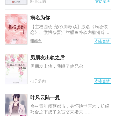
轻泉流响
玄幻魔法
病名为你
【主校园/苏宠/双向救赎】原名《病态依
恋》、微博@晋江甜醋鱼外软内酷清冷少
女X耳聋体
甜醋鱼
都市言情
男朋友出轨之后
男朋友出轨，我睡了他兄弟
柚子多肉
都市言情
叶风云陆一曼
乡村青年闯荡都市，身怀绝世医术，机缘
巧合之下成了女富婆未婚夫……