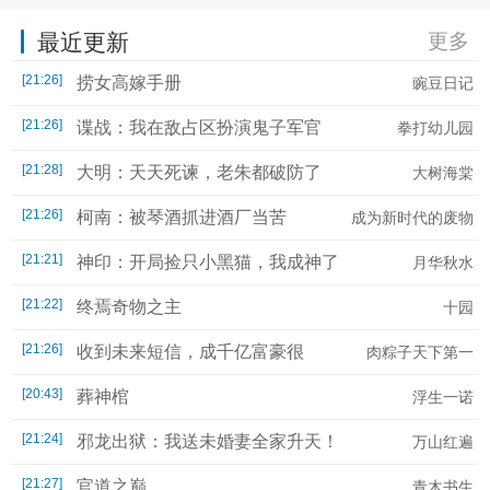
最近更新
更多
[21:26]
捞女高嫁手册
豌豆日记
[21:26]
谍战：我在敌占区扮演鬼子军官
拳打幼儿园
[21:28]
大明：天天死谏，老朱都破防了
大树海棠
[21:26]
柯南：被琴酒抓进酒厂当苦
成为新时代的废物
力
[21:21]
神印：开局捡只小黑猫，我成神了
月华秋水
[21:22]
终焉奇物之主
十园
[21:26]
收到未来短信，成千亿富豪很
肉粽子天下第一
合理
[20:43]
葬神棺
浮生一诺
[21:24]
邪龙出狱：我送未婚妻全家升天！
万山红遍
[21:27]
官道之巅
青木书生