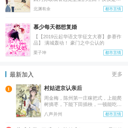
为有你守在身
北渊有余
都市言情
慕少每天都想复婚
【【2019云起华语文学征文大赛】参赛作
品】 满城轰动！ 豪门之中公认的
栗子坤
都市言情
最新加入
更多
村姑进京认亲后
1
周金梅，陈州第一庄稼把式，上能爬
树摘枣，下能下田插秧，一顿能吃三
碗饭，两个人的活儿一
八声并州
都市言情