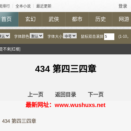
登录
说排行
┊
全本小说
┊
最近更新
首页
玄幻
武侠
都市
历史
网游
字体颜色
字体大小
鼠标双击滚屏
(1-1
是不来[红楼]
434 第四三四章
上一页
返回目录
下一页
最新网址：www.wushuxs.net
434 第四三四章