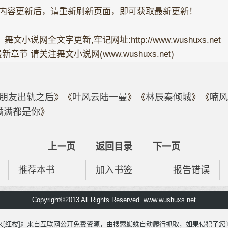
内容更新后，请重新刷新页面，即可获取最新更新！
》舞文小说网全文字更新,牢记网址:http://www.wushuxs.net
节 请关注舞文小说网(www.wushuxs.net)
朋友出轨之后
》
《
叶风云陆一曼
》
《
林辰秦倾城
》
《
喃风
满满都是你
》
上一页
返回目录
下一页
推荐本书
加入书签
报告错误
Copyright©2013 All Rights Reserved www.wushuxs.net
来[红楼]》来自互联网公开免费资源，由搜索蜘蛛自动爬行抓取，如果侵犯了您