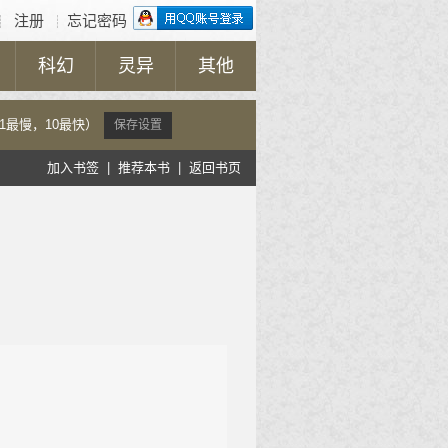
注册
忘记密码
┊
┊
科幻
灵异
其他
0，1最慢，10最快）
加入书签
|
推荐本书
|
返回书页