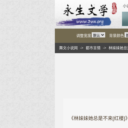
小
调整宽度
背景颜色
舞文小说网
->
都市言情
->
林妹妹她总
《林妹妹她总是不来[红楼]》