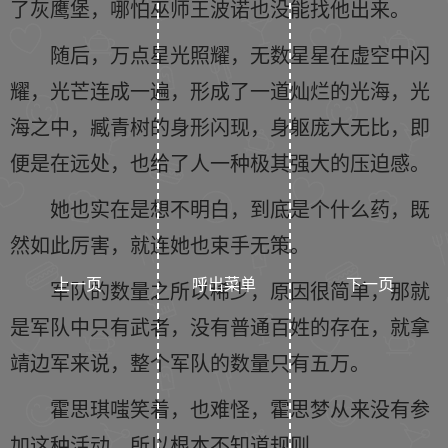
了灰鹰堡，哪怕巫师王波诺也没能找他出来。
随后，万点星光照耀，无数星星在虚空中闪
耀，光芒连成一遍，形成了一道灿烂的光海，光
海之中，臧青树的身形闪现，身躯庞大无比，即
便是在远处，也给了人一种极其强大的压迫感。
她也实在是想不明白，到底是个什么药，既
然如此厉害，就连她也束手无策。
上一页
呼出菜单
下一页
军队的数量之所以稀少，原因很简单，那就
是军队中只有武者，没有普通百姓的存在，就拿
靖边军来说，整个军队的数量只有五万。
霍思琪嗤笑着，也难怪，霍思梦从来没有参
加这种活动，所以根本不知道规则。