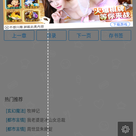
上一章
目录
下一页
存书签
热门推荐
[玄幻魔法]
牧神记
[都市言情]
我老婆是冰山女总裁

[都市言情]
周世显朱媺娖