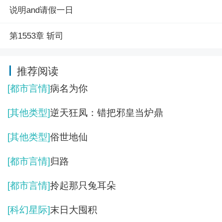
说明and请假一日
第1553章 斩司
推荐阅读
[都市言情]
病名为你
[其他类型]
逆天狂凤：错把邪皇当炉鼎
[其他类型]
俗世地仙
[都市言情]
归路
[都市言情]
拎起那只兔耳朵
[科幻星际]
末日大囤积