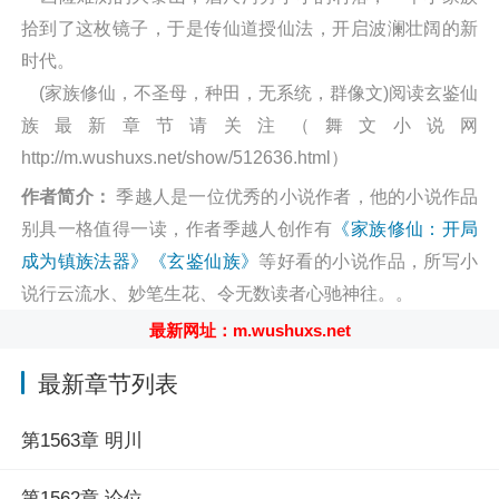
拾到了这枚镜子，于是传仙道授仙法，开启波澜壮阔的新
时代。
(家族修仙，不圣母，种田，无系统，群像文)阅读玄鉴仙
族最新章节请关注（舞文小说网
http://m.wushuxs.net/show/512636.html）
作者简介：
季越人是一位优秀的小说作者，他的小说作品
别具一格值得一读，作者季越人创作有
《家族修仙：开局
成为镇族法器》
《玄鉴仙族》
等好看的小说作品，所写小
说行云流水、妙笔生花、令无数读者心驰神往。。
最新网址：m.wushuxs.net
最新章节列表
第1563章 明川
第1562章 论位