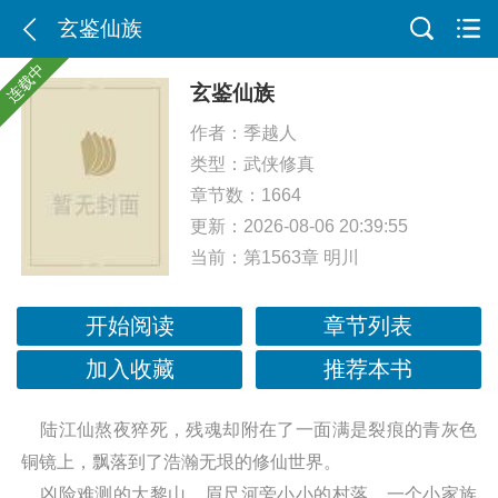
玄鉴仙族
连载中
玄鉴仙族
作者：
季越人
类型：
武侠修真
章节数：1664
更新：2026-08-06 20:39:55
当前：
第1563章 明川
开始阅读
章节列表
加入收藏
推荐本书
陆江仙熬夜猝死，残魂却附在了一面满是裂痕的青灰色
铜镜上，飘落到了浩瀚无垠的修仙世界。
凶险难测的大黎山，眉尺河旁小小的村落，一个小家族