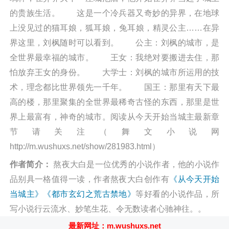
的贵族生活。 这是一个冷兵器又奇妙的异界，在地球
上没见过的猫耳娘，狐耳娘，兔耳娘，精灵公主……在异
界这里，刘枫随时可以看到。 公主：刘枫的城市，是
全世界最幸福的城市。 王女：我绝对要搬进去住，那
怕放弃王女的身份。 大学士：刘枫的城市所运用的技
术，理念都比世界领先一千年。 国王：那里有天下最
高的楼，那里聚集的全世界最稀奇古怪的东西，那里是世
界上最富有，神奇的城市。阅读从今天开始当城主最新章
节请关注（舞文小说网
http://m.wushuxs.net/show/281983.html）
作者简介：
熬夜大白是一位优秀的小说作者，他的小说作
品别具一格值得一读，作者熬夜大白创作有
《从今天开始
当城主》
《都市玄幻之荒古禁地》
等好看的小说作品，所
写小说行云流水、妙笔生花、令无数读者心驰神往。。
最新网址：m.wushuxs.net