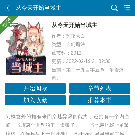
从今天开始当城主
连载中
从今天开始当城主
作者：
熬夜大白
类型：
玄幻魔法
章节数：2912
更新：2022-02-19 21:32:36
当前：
第二千九百零五章：争着爆
料。
开始阅读
章节列表
加入收藏
推荐本书
刘枫意外的拥有来回穿越异界的能力，还拥有一个内空
间，当起两个世界的了二道贩子。 当他用地球上的玻
璃杯，在异界买下一座城池后，他开始在异界当起了城主