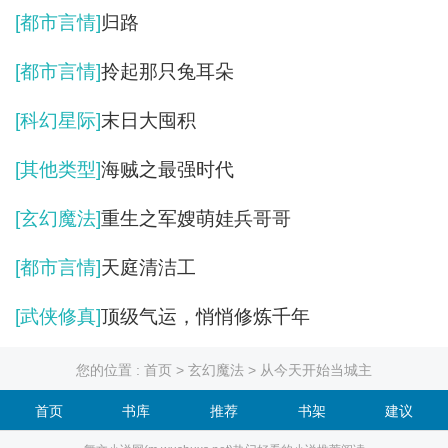
[都市言情]
归路
[都市言情]
拎起那只兔耳朵
[科幻星际]
末日大囤积
[其他类型]
海贼之最强时代
[玄幻魔法]
重生之军嫂萌娃兵哥哥
[都市言情]
天庭清洁工
[武侠修真]
顶级气运，悄悄修炼千年
您的位置 :
首页
>
玄幻魔法
> 从今天开始当城主
首页
书库
推荐
书架
建议