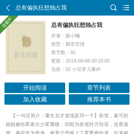
总有偏执狂想独占我
连载中
总有偏执狂想独占我
作者：
曲小蛐
类型：
都市言情
章节数：92
更新：2019-08-08 00:10:00
当前：
92 小豆芽儿番外
开始阅读
章节列表
加入收藏
推荐本书
【一句话简介：重生后才发现是同一个】前世，秦可的
姐姐嫁给霍家大少霍重楼，却因为发现对方毁容，连夜逃
婚。秦可作为替身，被养父母骗上了霍重楼的床。后来被