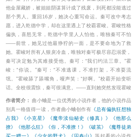
他金屋藏娇，被姐姐阴谋算计成了残废，到死都没能逃过
那个男人。重回16岁，她决心重写命运。秦可改中考志
愿，进入乾德中学，却在这里遇上了校霸霍峻。霍峻性格
偏执，喜怒无常，乾德中学里人人怕他，唯独秦可不怕
——前世，她见过他最狰狞的一面，是不要命地为了救
她。霍峻对所有人狠戾冷血，唯独对秦可极尽容忍溺爱，
秦可决定勉为其难接受他。秦可：“我们约法三章。”霍
峻：“你说。”秦可：“不准逃课，不准打架，不准耍流
氓。”霍峻舔了舔嘴角，哑声笑：“好啊。”校霸开始变听
话。全校很震惊，秦可很满意。——直到她突然发现霍峻
就是毁容前的霍重楼。秦可吓跑了。霍峻把她拉回来，堵
作者简介：
曲小蛐是一位优秀的小说作者，他的小说作品
在校内小树林，笑得偏执又绝望——“老子改成这样了，你
别具一格值得一读，作者曲小蛐创作有
《总有偏执狂想独
还是不喜欢我？”“不……”“你还想怎样？”“……”秦可安静两
占我》
《小克星》
《魔帝渎仙秘史（修真）》
《他那么
秒，小心翼翼地竖起一根手指尖：“再加一条。”“加什
撩》
《他那么狂》
《你，不准撩！》
《破茧》
《魔尊徒弟
么。”“以……以后别把我绑在床上？”阅读总有偏执狂想独
买一赠一》
《少女的野犬》
《囚春山》
等好看的小说作