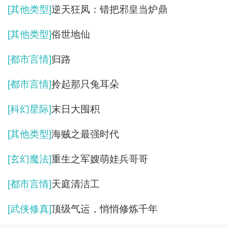
[其他类型]
逆天狂凤：错把邪皇当炉鼎
[其他类型]
俗世地仙
[都市言情]
归路
[都市言情]
拎起那只兔耳朵
[科幻星际]
末日大囤积
[其他类型]
海贼之最强时代
[玄幻魔法]
重生之军嫂萌娃兵哥哥
[都市言情]
天庭清洁工
[武侠修真]
顶级气运，悄悄修炼千年