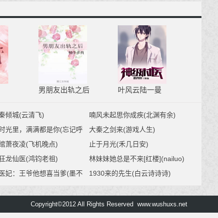
男朋友出轨之后
叶风云陆一曼
秦倾城(云清飞)
喃风未起思你成疾(北渊有余)
时光里，满满都是你(忘记呼
大秦之剑来(游戏人生)
猫)
绾萧夜凌(飞机晚点)
止于月光(禾几日安)
狂龙仙医(鸿钧老祖)
林妹妹她总是不来[红楼](nailuo)
医妃：王爷他想喜当爹(墨不
1930来的先生(白云诗诗诗)
)
Copyright©2012 All Rights Reserved www.wushuxs.net