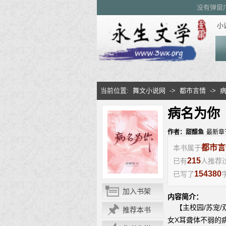
没有弹窗
小
当前位置:
舞文小说网
->
都市言情
->
病名为你
作者：甜醋鱼
最新章
都市言
本书属于
215
已有
人推荐
154380
已写了
字
加入书架
内容简介：
【主校园/苏宠/
推荐本书
女X耳聋体不弱的