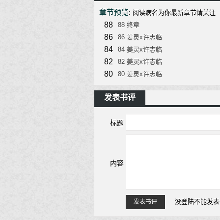
章节预览
: 阅读病名为你最新章节请关注（舞文小说网
88
88 终章
86
86 姜灵x许志临
84
84 姜灵x许志临
82
82 姜灵x许志临
80
80 姜灵x许志临
发表书评
标题
内容
没登陆不能发表
发表书评