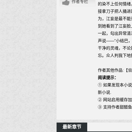
作者专栏
的染不上任何情绪
接拿刀子把人捅进
为，江妄是最不能
到她看到了江妄脸
一起，勾出异常清
声说——“小结巴
干净的灵魂，不论
忘。众人判我下地
作者其他作品:【
偏
阅读提示：
① 如果发现本小
新小说.
② 网站启用缓存
③ 支持作者甜醋
最新章节