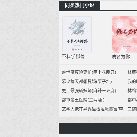
同类热门小说
不科学御兽
病名为你
魅世魔尊追妻忙(陌上花晚开)
林辰
慕少每天都想复婚(栗子坤)
我的
吸的
史上最强斩妖师(麻辣米豆腐)
林绾
都市帝王医婿(三两酒.)
都市
玄学大佬在异界靠捡垃圾暴富(李
二嫁
惜年)
可言