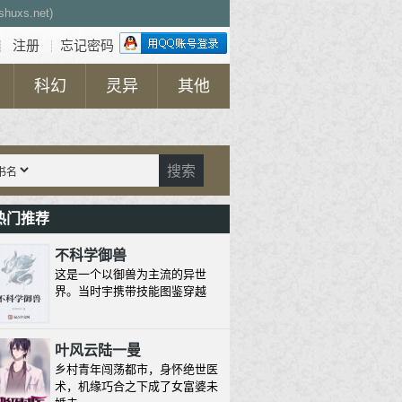
uxs.net)
注册
忘记密码
┊
┊
科幻
灵异
其他
搜索
热门推荐
不科学御兽
这是一个以御兽为主流的异世
界。当时宇携带技能图鉴穿越
叶风云陆一曼
乡村青年闯荡都市，身怀绝世医
术，机缘巧合之下成了女富婆未