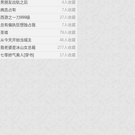
男朋友出轨之后
4人收藏
在全是怪异的事务所只有
病态占有
7人收藏
我一个人类
西游之一刀999级
27人收藏
女友被挖墙脚提了分手。 爷爷
总有偏执狂想独占我
7人收藏
死了拿出积蓄去办葬
圣墟
79人收藏
最强渔民
从今天开始当城主
46人收藏
我就是最强的渔民，这个世界
我老婆是冰山女总裁
277人收藏
上，没我抓不到的鱼！
七零娇气美人[穿书]
17人收藏
太后不容易
工科在读女研究生盛少青一朝穿
越，变成了北凉朝的太后。
止于月光
时冉是谈以舟约法三章的情宠，
更是他用来思念白月光的替