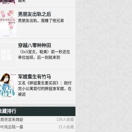
婚夫
男朋友出轨之后
男朋友出轨，我睡了他兄弟
穿越八零种种田
（1v1宠文，耽美）前一秒还在
单位加班，后一刻就来到
军嫂重生有竹马
又名《胖妞重生要买房》：刚付
完小公寓首付的胖妞准军嫂，在
被迫
1930来的先生
收藏排行
除脸之外毫无才能的三十八线小
周世显朱媺娖
135人收藏
模特，想红的心溢出屏幕，三生
有幸
叶风云陆一曼
21人收藏