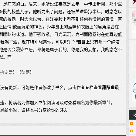
，是病态的白。后来，她听说江妄就是去年一中传出新闻，那个直
医院的校董儿子，他听力出了问题，还被关进监狱半年。时念念以
惹的校霸。时念念以为，在江妄脸上看不到任何有情绪的表情。直
上因情|欲而沉沦的神色。少年身上的酒味和衣服上的皂角混合在
冽暧昧的味道。他下颚收紧，目光沉沉，克制而隐忍的在她耳边低
，我喝了酒，现在特别想亲你，可以吗？”**若世上只有那一个纯洁
她是否会浸染罪恶，都将是属于我的。你是我的妄想，我的念念不
狱。而
执宠爱
】【
坠落
】
说没有更新，可能是作者修改了书名，点击作者专栏查看
甜醋鱼
最
加速，将病名为你加入书架阅读可及时查看
病名为你最新章节
。
鱼最新小说，请将本书分享给你的好友！