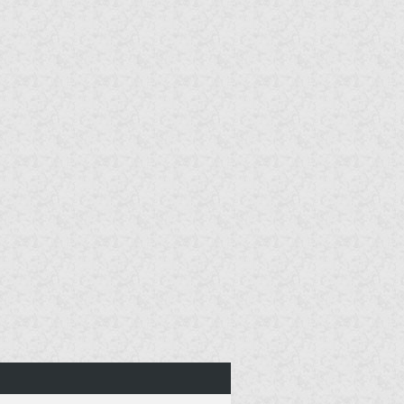
报告战少，夫人带球结婚
了
“报告战少，夫人带球跑了！”
“哼，立刻把她抓
白天冷冰冰的霸总带崽哭
唧唧
乔安安穿成了《一胎两宝：总裁
老公轻点宠》同名女主。
惊！我穿成了影帝的心尖
宠
【冷面冰山大佬影帝vs运筹帷幄
睿智编剧】 被雷
你比月色更美
梁知欢是海城的一朵荆棘花，虽
美但刺多，她带着目的接近
梦魇之旅
危险与霓虹的夹缝中，谁能掌控