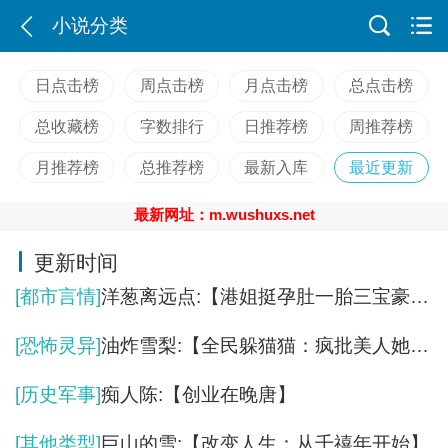
小说分类
日点击榜
周点击榜
月点击榜
总点击榜
总收藏榜
字数排行
日推荐榜
周推荐榜
月推荐榜
总推荐榜
最新入库
最近更新
最新网址：m.wushuxs.net
更新时间
[都市言情]
洋葱离远点:【港姐挺孕肚一胎三宝豪门大佬沦陷】
[恐怖灵异]
油炸雪梨:【全民躲猫猫：疯批美人她满级天眼】
[历史军事]
痴人陈:【创业在晚唐】
[其他类型]
巨山的雪:【改变人生：从千禧年开始】