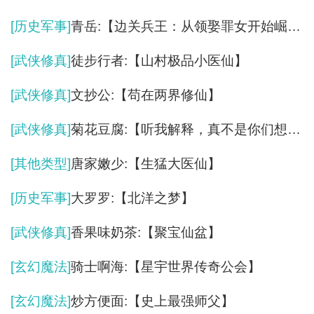
[历史军事]
青岳:【边关兵王：从领娶罪女开始崛起】
[武侠修真]
徒步行者:【山村极品小医仙】
[武侠修真]
文抄公:【苟在两界修仙】
[武侠修真]
菊花豆腐:【听我解释，真不是你们想的那样！】
[其他类型]
唐家嫩少:【生猛大医仙】
[历史军事]
大罗罗:【北洋之梦】
[武侠修真]
香果味奶茶:【聚宝仙盆】
[玄幻魔法]
骑士啊海:【星宇世界传奇公会】
[玄幻魔法]
炒方便面:【史上最强师父】