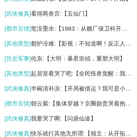
[武侠修真]
看得两叁言:【五仙门】
[都市言情]
笔没墨水:【1983：从糖厂保卫科开始】
[其他类型]
都护冷难:【影视：不知道啊！反正人生很曼妙】
[历史军事]
伦东:【大明：暴君崇祯，重塑大明】
[其他类型]
起居室看哭了吧:【全民怪兽觉醒：我开局觉醒芝顿！】
[武侠修真]
半碗清补凉:【开局被借运？我可是小天师啊！】
[都市言情]
朝云紫:【集体穿越？京圈勋贵哭着抱我大腿】
[武侠修真]
我要哭了啊:【问鼎仙途】
[武侠修真]
快乐就行其他无所谓:【领主：从开拓骑士开始】