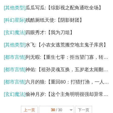
[其他类型]
瓜瓜写瓜:【综影视之配角通吃全场】
[科幻星际]
残酷厕纸天使:【阴影财团】
[玄幻魔法]
四眼秀才:【我为刀俎】
[其他类型]
水飞:【小农女逃荒搬空地主鬼子库房】
[都市言情]
列无暇:【重生七零：拒当望门寡，转身高嫁】
[都市言情]
神佑:【祖孙灵魂互换，五岁老太闹翻全朝】
[都市言情]
六月的狼:【重回80：打猎打渔，一人养活四家】
[玄幻魔法]
偷神月岁:【这个主角明明很强却异常谨慎】
上一页
30
/ 30
下一页