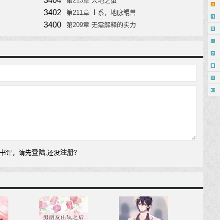
3404
第213章 大地之茧
3402
第211章 土系，地脉鲲兽
3400
第209章 无需解释的实力
登陆
注册
书评，请先
,还没
？