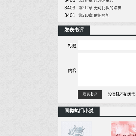
3405
第214章 意外的生命
3403
第212章 无可比拟的法神
3401
第210章 依旧强势
发表书评
标题
内容
没登陆不能发表
发表书评
同类热门小说