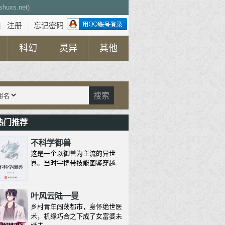
uxs.net)
注册
忘记密码
┊
┊
科幻
灵异
其他
搜索
热门推荐
不科学御兽
这是一个以御兽为主流的异世
界。当时宇携带技能图鉴穿越
叶风云陆一曼
乡村青年闯荡都市，身怀绝世医
术，机缘巧合之下成了女富婆未