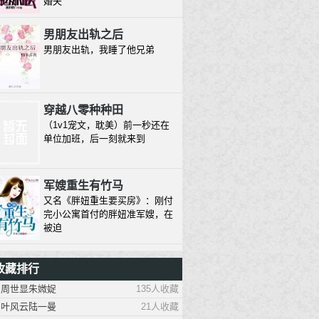
婚夫
男朋友出轨之后
男朋友出轨，我睡了他兄弟
穿越八零种种田
（1v1宠文，耽美）前一秒还在
单位加班，后一刻就来到
军嫂重生有竹马
又名《胖妞重生要买房》：刚付
完小公寓首付的胖妞准军嫂，在
被迫
1930来的先生
收藏排行
除脸之外毫无才能的三十八线小
周世显朱媺娖
135人收藏
模特，想红的心溢出屏幕，三生
有幸
叶风云陆一曼
21人收藏