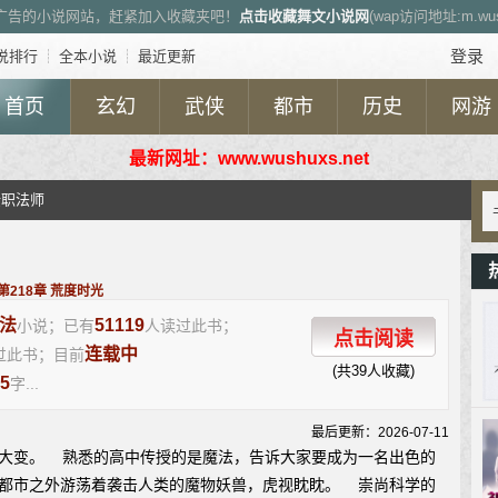
广告的小说网站，赶紧加入收藏夹吧！
点击收藏舞文小说网
(wap访问地址:m.wush
登录
说排行
┊
全本小说
┊
最近更新
首页
玄幻
武侠
都市
历史
网游
最新网址：www.wushuxs.net
全职法师
第218章 荒度时光
法
51119
小说；已有
人读过此书；
点击阅读
连载中
过此书；目前
(共39人收藏)
5
字...
最后更新：2026-07-11
大变。 熟悉的高中传授的是魔法，告诉大家要成为一名出色的
都市之外游荡着袭击人类的魔物妖兽，虎视眈眈。 崇尚科学的