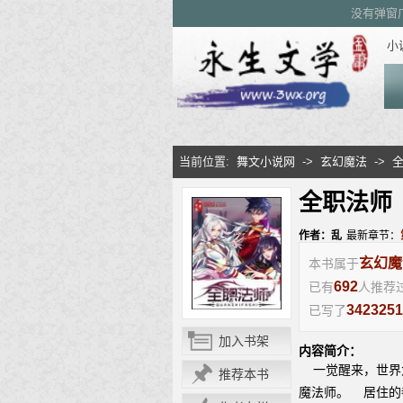
没有弹窗
小
当前位置:
舞文小说网
->
玄幻魔法
->
全职法师
作者：乱
最新章节：
玄幻魔
本书属于
692
已有
人推荐
3423251
已写了
加入书架
内容简介：
一觉醒来，世界
推荐本书
魔法师。 居住的