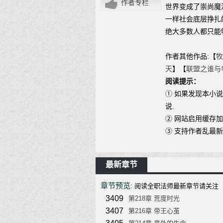
作者专栏
世界变成了崇尚魔
一样社会底层挣扎
绝大多数人都只能
作者其他作品:【
牧
天
】【
联盟之谁与
阅读提示：
① 如果发现本小
说.
② 网站启用缓存
③ 支持作者乱最
最新章节
章节预览
: 阅读全职法师最新章节请关注（舞文小说网
3409
第218章 荒度时光
3407
第216章 帝王心茧