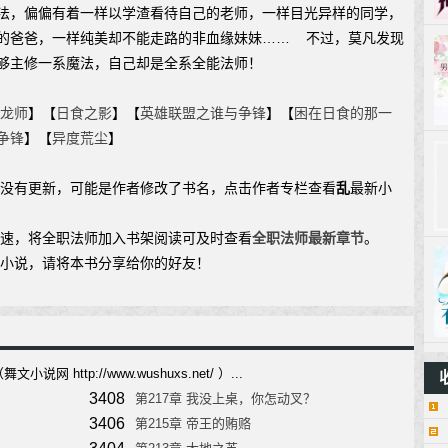
法，偏偏有着一样以学渣看待自己的老师，一样目光异样的同学，
的爸爸，一样纯美却不能走路的非血缘妹妹…… 不过，莫凡发现
够主修一系魔法，自己却是全系全能法师！
龙师
】【
日食之影
】【
英雄联盟之谁与争锋
】【
困在日食的那一
争锋
】【
异度荒尘
】
说没有更新，可能是作者修改了书名，点击作者专栏查看
乱
最新小
加速，将全职法师加入书架阅读可及时查看
全职法师最新章节
。
新小说，请将本书分享给你的好友！
 http://www.wushuxs.net/ ）...
3408
第217章 我没上桌，你怎动叉？
3406
第215章 帝王的贿赂