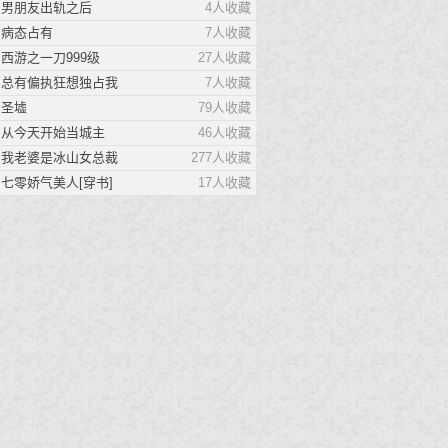
男朋友出轨之后
4人收藏
在全是怪异的事务所只有
病态占有
7人收藏
我一个人类
西游之一刀999级
27人收藏
女友被挖墙脚提了分手。 爷爷
总有偏执狂想独占我
7人收藏
死了拿出积蓄去办葬
圣墟
79人收藏
最强渔民
从今天开始当城主
46人收藏
我就是最强的渔民，这个世界
我老婆是冰山女总裁
277人收藏
上，没我抓不到的鱼！
七零娇气美人[穿书]
17人收藏
太后不容易
工科在读女研究生盛少青一朝穿
越，变成了北凉朝的太后。
止于月光
时冉是谈以舟约法三章的情宠，
更是他用来思念白月光的替