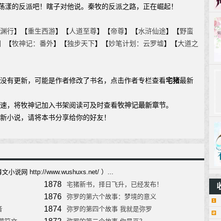
荡漾的反派吧！瞎子对他说。秦牧的反派之路，正在崛起！
渊行
】【
重生西游
】【
人道至尊
】【
帝尊
】【
水浒仙途
】【
野蛮
】【
牧神记：番外
】【
独步天下
】【
妙笔计划：云罗墟
】【
大道之
说没有更新，可能是作者修改了书名，点击作者专栏查看
宅猪
最新
加速，将牧神记加入书架阅读可及时查看
牧神记最新章节
。
最新小说，请将本书分享给你的好友！
http://www.wushuxs.net/ ）...
1878
宅猪新书，择日飞升，已经发布！
1876
弥罗的第六个故事：梦境的意义
1874
音
弥罗的第四个故事 我就是弥罗