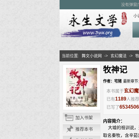
没有弹窗
小
当前位置:
舞文小说网
->
玄幻魔法
->
牧神记
作者：宅猪
最新章节
玄幻魔
本书属于
1189
已有
人推
6534506
已写了
加入书架
内容简介：
大墟的祖训说，天
推荐本书
取名秦牧，含辛茹