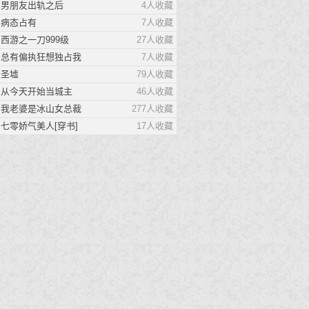
男朋友出轨之后
4人收藏
在全是怪异的事务所只有
病态占有
7人收藏
我一个人类
西游之一刀999级
27人收藏
女友被挖墙脚提了分手。 爷爷
总有偏执狂想独占我
7人收藏
死了拿出积蓄去办葬
圣墟
79人收藏
最强渔民
从今天开始当城主
46人收藏
我就是最强的渔民，这个世界
我老婆是冰山女总裁
277人收藏
上，没我抓不到的鱼！
七零娇气美人[穿书]
17人收藏
太后不容易
工科在读女研究生盛少青一朝穿
越，变成了北凉朝的太后。
止于月光
时冉是谈以舟约法三章的情宠，
更是他用来思念白月光的替