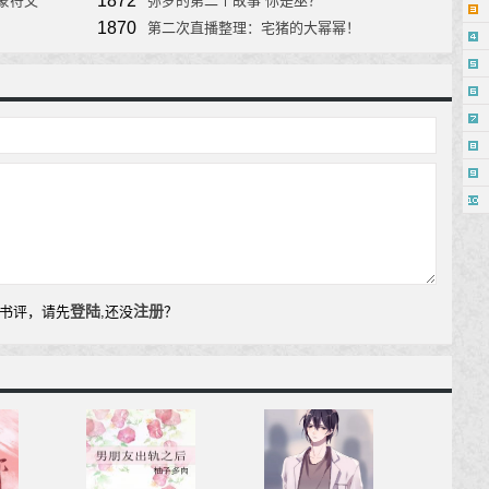
1872
蒙符文
弥罗的第二个故事 你是巫？
1870
第二次直播整理：宅猪的大幂幂！
登陆
注册
书评，请先
,还没
？