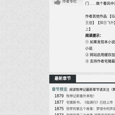
作者专栏
门……做个春风中
作者其他作品:【
临
王座
】【
择日飞升
上
】
阅读提示：
① 如果发现本小
小说.
② 网站启用缓存
③ 支持作者宅猪
最新章节
章节预览
: 阅读牧神记最新章节请关注（舞文小说网 
1879
牧神记新番外来啦！
1877
宅猪新书，《临渊行》已经上传
1875
弥罗的第五个故事：梦境中的声