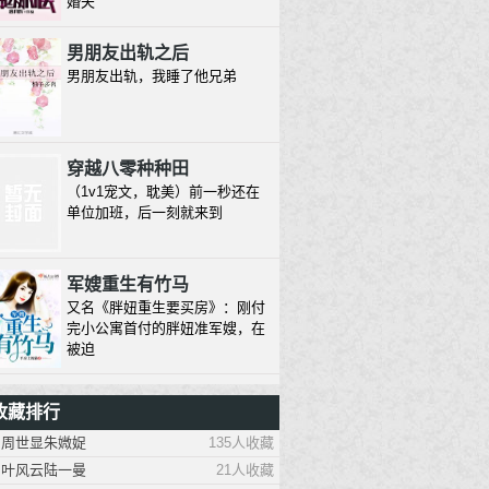
婚夫
男朋友出轨之后
男朋友出轨，我睡了他兄弟
穿越八零种种田
（1v1宠文，耽美）前一秒还在
单位加班，后一刻就来到
军嫂重生有竹马
又名《胖妞重生要买房》：刚付
完小公寓首付的胖妞准军嫂，在
被迫
1930来的先生
收藏排行
除脸之外毫无才能的三十八线小
周世显朱媺娖
135人收藏
模特，想红的心溢出屏幕，三生
有幸
叶风云陆一曼
21人收藏