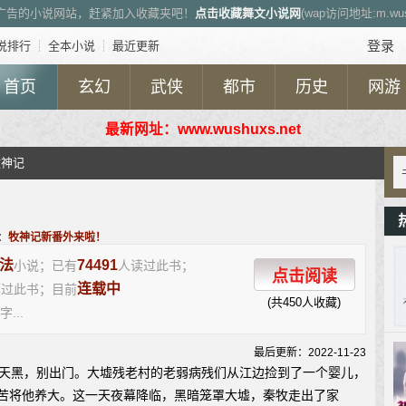
广告的小说网站，赶紧加入收藏夹吧！
点击收藏舞文小说网
(wap访问地址:m.wush
登录
说排行
┊
全本小说
┊
最近更新
首页
玄幻
武侠
都市
历史
网游
最新网址：www.wushuxs.net
牧神记
：
牧神记新番外来啦！
法
74491
小说；已有
人读过此书；
点击阅读
连载中
荐过此书；目前
(共450人收藏)
字...
最后更新：2022-11-23
黑，别出门。大墟残老村的老弱病残们从江边捡到了一个婴儿，
苦将他养大。这一天夜幕降临，黑暗笼罩大墟，秦牧走出了家