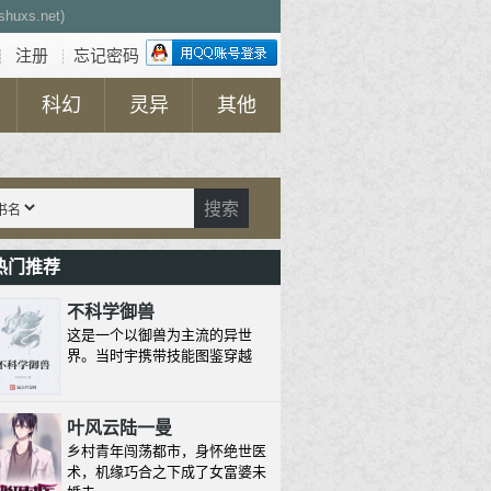
uxs.net)
注册
忘记密码
┊
┊
科幻
灵异
其他
搜索
热门推荐
不科学御兽
这是一个以御兽为主流的异世
界。当时宇携带技能图鉴穿越
叶风云陆一曼
乡村青年闯荡都市，身怀绝世医
术，机缘巧合之下成了女富婆未