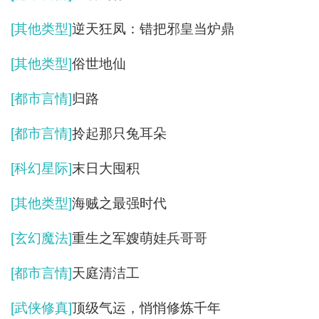
[其他类型]
逆天狂凤：错把邪皇当炉鼎
[其他类型]
俗世地仙
[都市言情]
归路
[都市言情]
拎起那只兔耳朵
[科幻星际]
末日大囤积
[其他类型]
海贼之最强时代
[玄幻魔法]
重生之军嫂萌娃兵哥哥
[都市言情]
天庭清洁工
[武侠修真]
顶级气运，悄悄修炼千年