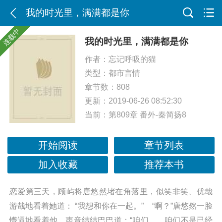
我的时光里，满满都是你
连载中
我的时光里，满满都是你
作者：
忘记呼吸的猫
类型：
都市言情
章节数：808
更新：2019-06-26 08:52:30
当前：
第809章 番外-秦简扬8
开始阅读
章节列表
加入收藏
推荐本书
恋爱第三天，顾屿将唐悠然堵在角落里，似笑非笑、优哉
游哉地看着她道： “我想和你在一起。” “啊？”唐悠然一脸
懵逼地看着他，声音结结巴巴道：“咱们……咱们不是已经