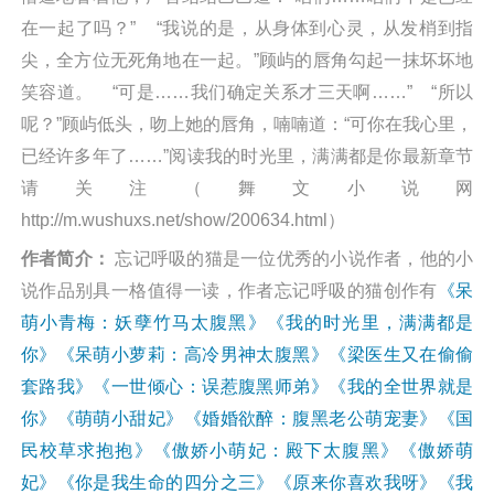
在一起了吗？” “我说的是，从身体到心灵，从发梢到指
尖，全方位无死角地在一起。”顾屿的唇角勾起一抹坏坏地
笑容道。 “可是……我们确定关系才三天啊……” “所以
呢？”顾屿低头，吻上她的唇角，喃喃道：“可你在我心里，
已经许多年了……”阅读我的时光里，满满都是你最新章节
请关注（舞文小说网
http://m.wushuxs.net/show/200634.html）
作者简介：
忘记呼吸的猫是一位优秀的小说作者，他的小
说作品别具一格值得一读，作者忘记呼吸的猫创作有
《呆
萌小青梅：妖孽竹马太腹黑》
《我的时光里，满满都是
你》
《呆萌小萝莉：高冷男神太腹黑》
《梁医生又在偷偷
套路我》
《一世倾心：误惹腹黑师弟》
《我的全世界就是
你》
《萌萌小甜妃》
《婚婚欲醉：腹黑老公萌宠妻》
《国
民校草求抱抱》
《傲娇小萌妃：殿下太腹黑》
《傲娇萌
妃》
《你是我生命的四分之三》
《原来你喜欢我呀》
《我