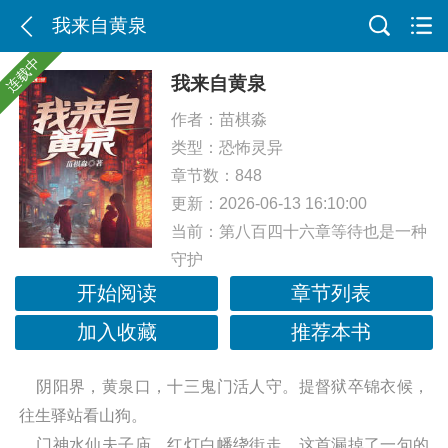
我来自黄泉
连载中
我来自黄泉
作者：
苗棋淼
类型：
恐怖灵异
章节数：848
更新：2026-06-13 16:10:00
当前：
第八百四十六章等待也是一种
守护
开始阅读
章节列表
加入收藏
推荐本书
阴阳界，黄泉口，十三鬼门活人守。提督狱卒锦衣候，
往生驿站看山狗。
门神水仙夫子庙，红灯白幡绕街走。这首漏掉了一句的