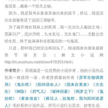
鬼谣里，藏着一个惊天之秘。
因为，我是我爷从黄泉里偷出来的孩子，所以，我还没
出生就被卷进了这段江湖秘辛。
为了破开缠在我身上的死局，我一次次出入极凶之地：
荒冢问尸，流沙浮棺，九水玄坛，无生鬼门……无数次历
经生死，终于血淋淋补全那最后的一句鬼谣。
只是，那时我已经没法再回头了。阅读我来自黄泉最新
章节请关注（舞文小说网
http://m.wushuxs.net/show/478353.html）
作者简介：
苗棋淼是一位优秀的小说作者，他的小说作品
别具一格值得一读，作者苗棋淼创作有
《异常生物调查
局》
《鬼出棺》
《阳间借命人》
《我来自黄泉》
《大先
生》
《神隐》
《邪气儿》
《诸神回避》
《阎罗之下》
《鬼
抬棺》
《黄泉借皮》
《葬活人，抬鬼棺，我为阳间巡逻
人》
等好看的小说作品，所写小说行云流水、妙笔生花、