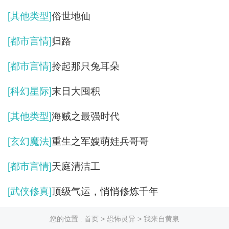
[其他类型]
俗世地仙
[都市言情]
归路
[都市言情]
拎起那只兔耳朵
[科幻星际]
末日大囤积
[其他类型]
海贼之最强时代
[玄幻魔法]
重生之军嫂萌娃兵哥哥
[都市言情]
天庭清洁工
[武侠修真]
顶级气运，悄悄修炼千年
您的位置 :
首页
>
恐怖灵异
> 我来自黄泉