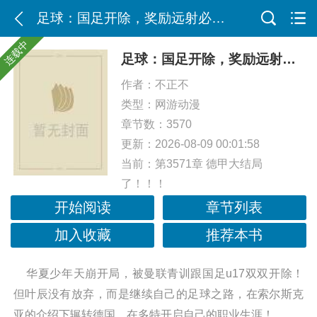
足球：国足开除，奖励远射必进卡
连载中
足球：国足开除，奖励远射必进卡
作者：
不正不
类型：
网游动漫
章节数：3570
更新：2026-08-09 00:01:58
当前：
第3571章 德甲大结局
了！！！
开始阅读
章节列表
加入收藏
推荐本书
华夏少年天崩开局，被曼联青训跟国足u17双双开除！
但叶辰没有放弃，而是继续自己的足球之路，在索尔斯克
亚的介绍下辗转德国，在多特开启自己的职业生涯！