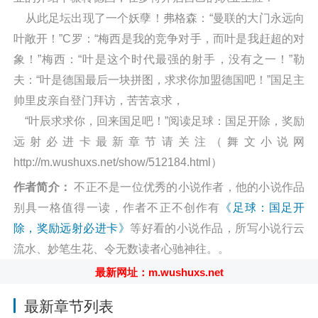
从此足坛出现了一个妖孽！弗格森：“曼联的大门永远向
叶敞开！”C罗：“梅西是我的竞争对手，而叶是我赶超的对
象！”梅西：“叶是这个时代最强的射手，没有之一！”勒
夫：“叶是德国最后一块拼图，求求你加盟德国吧！”国足主
帅里皮亲自登门拜访，苦苦哀求，
“叶辰求求你，回来国足吧！”阅读足球：国足开除，奖励
远射必进卡最新章节请关注（舞文小说网
http://m.wushuxs.net/show/512184.html）
作者简介：
不正不是一位优秀的小说作者，他的小说作品
别具一格值得一读，作者不正不创作有
《足球：国足开
除，奖励远射必进卡》
等好看的小说作品，所写小说行云
流水、妙笔生花、令无数读者心驰神往。。
最新网址：m.wushuxs.net
最新章节列表