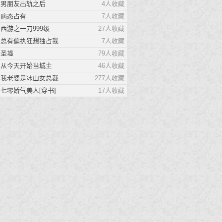
男朋友出轨之后
4人收藏
在全是怪异的事务所只有
病态占有
7人收藏
我一个人类
西游之一刀999级
27人收藏
女友被挖墙脚提了分手。 爷爷
总有偏执狂想独占我
7人收藏
死了拿出积蓄去办葬
圣墟
79人收藏
最强渔民
从今天开始当城主
46人收藏
我就是最强的渔民，这个世界
我老婆是冰山女总裁
277人收藏
上，没我抓不到的鱼！
七零娇气美人[穿书]
17人收藏
太后不容易
工科在读女研究生盛少青一朝穿
越，变成了北凉朝的太后。
止于月光
时冉是谈以舟约法三章的情宠，
更是他用来思念白月光的替