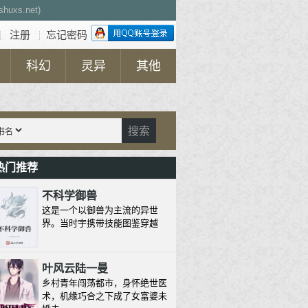
uxs.net)
注册
忘记密码
┊
┊
科幻
灵异
其他
搜索
热门推荐
不科学御兽
这是一个以御兽为主流的异世
界。当时宇携带技能图鉴穿越
叶风云陆一曼
乡村青年闯荡都市，身怀绝世医
术，机缘巧合之下成了女富婆未