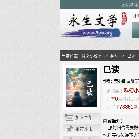
没有弹窗
小
当前位置:
舞文小说网
->
科幻
->
已读
已读
作者：帝小俊
最新章
科幻小
本书属于
0
已有
人推荐过
78861
已写了
字.
加入书架
内容简介：
那封回信需要数千
推荐本书
忆和等待传递下去