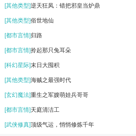
[其他类型]
逆天狂凤：错把邪皇当炉鼎
[其他类型]
俗世地仙
[都市言情]
归路
[都市言情]
拎起那只兔耳朵
[科幻星际]
末日大囤积
[其他类型]
海贼之最强时代
[玄幻魔法]
重生之军嫂萌娃兵哥哥
[都市言情]
天庭清洁工
[武侠修真]
顶级气运，悄悄修炼千年