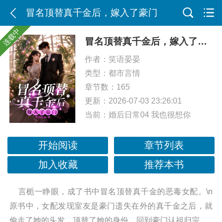
冒名顶替真千金后，嫁入了豪门
连载中
冒名顶替真千金后，嫁入了豪门
作者：
笑语晏晏
类型：
都市言情
章节数：165
更新：2026-07-03 23:26:01
当前：
婚后日常04 我也很想你
开始阅读
章节列表
加入收藏
推荐本书
言栀一睁眼，成了书中冒名顶替真千金的恶毒女配。\n
原书中，女配发现室友是豪门遗失在外的真千金之后，就
偷走了她的头发，顶替了她的身份，回到豪门认祖归宗。