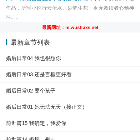
“既然骗我，为什么不骗到底？”阅读冒名顶替真千金后，
作品，所写小说行云流水、妙笔生花、令无数读者心驰神
嫁入了豪门最新章节请关注（舞文小说网
往。。
http://m.wushuxs.net/show/532172.html）
最新网址：m.wushuxs.net
最新章节列表
婚后日常04 我也很想你
婚后日常03 还是言栀更好看
婚后日常02 要个孩子
婚后日常01 她无法无天（接正文）
前世篇15 我确定，我爱你
前世篇14 栀栀，别走