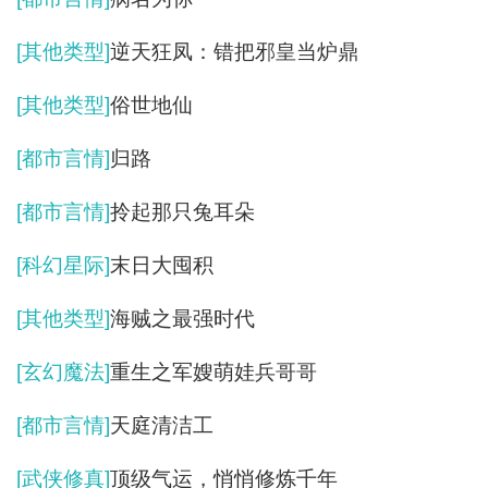
小说网 http://m.wushuxs.net/show/532175.html）
[其他类型]
逆天狂凤：错把邪皇当炉鼎
[其他类型]
俗世地仙
[都市言情]
归路
[都市言情]
拎起那只兔耳朵
[科幻星际]
末日大囤积
[其他类型]
海贼之最强时代
[玄幻魔法]
重生之军嫂萌娃兵哥哥
[都市言情]
天庭清洁工
[武侠修真]
顶级气运，悄悄修炼千年