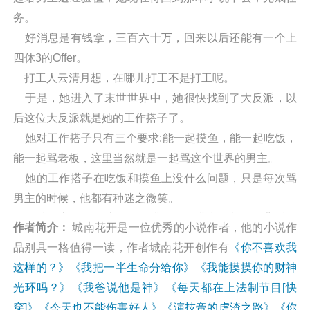
务。
好消息是有钱拿，三百六十万，回来以后还能有一个上
四休3的Offer。
打工人云清月想，在哪儿打工不是打工呢。
于是，她进入了末世世界中，她很快找到了大反派，以
后这位大反派就是她的工作搭子了。
她对工作搭子只有三个要求:能一起摸鱼，能一起吃饭，
能一起骂老板，这里当然就是一起骂这个世界的男主。
她的工作搭子在吃饭和摸鱼上没什么问题，只是每次骂
男主的时候，他都有种迷之微笑。
云清月心说自己这个工作搭子还挺讲究，都不在背后说
作者简介：
城南花开是一位优秀的小说作者，他的小说作
老板坏话。
品别具一格值得一读，作者城南花开创作有
《你不喜欢我
下一本写《不配》
这样的？》
《我把一半生命分给你》
《我能摸摸你的财神
龙千里第一次穿越到ABO世界时，她自己身份是女性
光环吗？》
《我爸说他是神》
《每天都在上法制节目[快
Omega，但她脑子里性别只分男女，不分ABO，那个时
穿]》
《今天也不能伤害好人》
《演技帝的虐渣之路》
《你