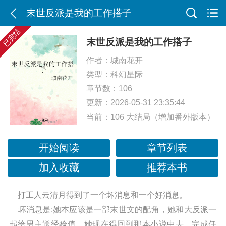
末世反派是我的工作搭子
已完结
末世反派是我的工作搭子
作者：
城南花开
类型：
科幻星际
章节数：106
更新：2026-05-31 23:35:44
当前：
106 大结局（增加番外版本）
开始阅读
章节列表
加入收藏
推荐本书
打工人云清月得到了一个坏消息和一个好消息。
坏消息是:她本应该是一部末世文的配角，她和大反派一
起给男主送经验值，她现在得回到那本小说中去，完成任