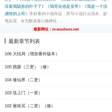
候，她其实想过谈恋爱，但问题是她实在是无法和男A生
压着我隐形的叶子了》
《我哥说他是皇帝》
《我是一个没
活在一起。
感情的上司》
等好看的小说作品，所写小说行云流水、妙
于是，一直到她坐上了帝国王座，她都是单身，最后她
笔生花、令无数读者心驰神往。。
因为信息素紊乱去世。
最新网址：m.wushuxs.net
再睁开眼睛，她回到了刚穿越到这个世界的时候。
这一次，比起王座，她决定先解决一下自己的信息素问
最新章节列表
题，她记得前世帝国有个贵族男O研究出来了解决第二性
106 大结局（增加番外版本）
别的药剂，最后因为这个大逆不道的罪名被处死了。
于是，这一世，她提前回到了帝国。
105 挑拨（三更）（修）
——————————
闻锦是贵族男性omega，被誉为帝国玫瑰，作为顶级优
104 修仙界（二更）
质omega，家族在他分化时，就规划好了一生。
然而，世事变化无常，与闻锦一起长大的皇太子出去一
103 送上门（一更）
趟，回来就带回来了一个和他百分之百匹配度的女性
omega，对方成为了预备太子妃。
102 被收买（二更）（修）
对方很快也进入了皇家omega学院学习，成为了闻锦的