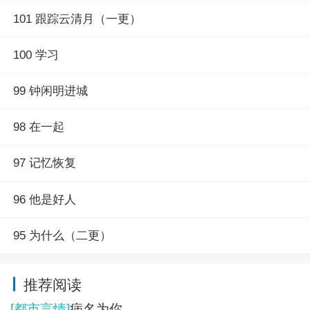
101 跟踪云清月（一更）
同桌，对方大概是这个世界上最不合格的女性omega，逃
课，和老师对骂，门门课程倒数第一，被媒体称为最失格
100 学习
的太子妃。
闻锦想到对方的生存环境，总会出手帮她一下，教她跳
99 钟闲明进城
舞，教她如何应对外界媒体，一步一步地帮她成为优秀的
太子妃。
98 在一起
对方逗他，别老是跟我玩，学坏了怎么办？
他想，怎么可能？
97 记忆恢复
两个月后，曾经的帝国玫瑰割掉腺体，被家族抛弃——
96 他是好人
他爱上了最不应该爱的人。
————
95 为什么（二更）
伪太子妃实际上星际海盗头子女主X温润如玉的贵族公
子男主
ABO设定，但是这部分内容很少，就是借这个设定谈恋
推荐阅读
爱。阅读末世反派是我的工作搭子最新章节请关注（舞文
[都市言情]
病名为你