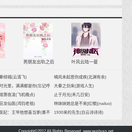
男朋友出轨之后
叶风云陆一曼
秦倾城(云清飞)
喃风未起思你成疾(北渊有余)
时光里，满满都是你(忘记呼
大秦之剑来(游戏人生)
猫)
绾萧夜凌(飞机晚点)
止于月光(禾几日安)
狂龙仙医(鸿钧老祖)
林妹妹她总是不来[红楼](nailuo)
医妃：王爷他想喜当爹(墨不
1930来的先生(白云诗诗诗)
)
Copyright©2012 All Rights Reserved www.wushuxs.net