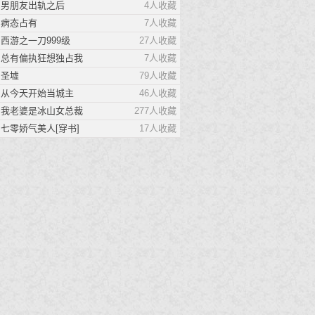
男朋友出轨之后
4人收藏
在全是怪异的事务所只有
病态占有
7人收藏
我一个人类
西游之一刀999级
27人收藏
女友被挖墙脚提了分手。 爷爷
总有偏执狂想独占我
7人收藏
死了拿出积蓄去办葬
圣墟
79人收藏
最强渔民
从今天开始当城主
46人收藏
我就是最强的渔民，这个世界
我老婆是冰山女总裁
277人收藏
上，没我抓不到的鱼！
七零娇气美人[穿书]
17人收藏
太后不容易
工科在读女研究生盛少青一朝穿
越，变成了北凉朝的太后。
止于月光
时冉是谈以舟约法三章的情宠，
更是他用来思念白月光的替