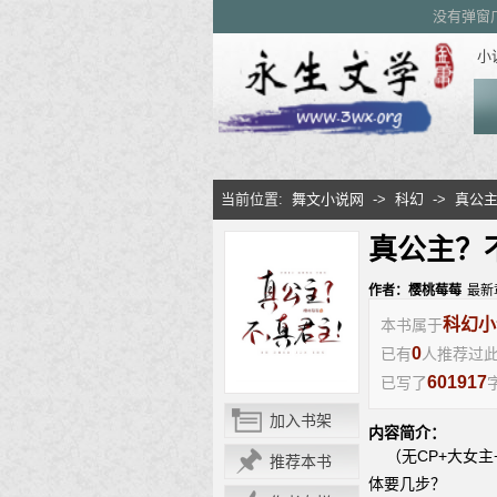
没有弹窗
小
当前位置:
舞文小说网
->
科幻
->
真公
真公主？
作者：樱桃莓莓
最新
科幻小
本书属于
0
已有
人推荐过
601917
已写了
字
加入书架
内容简介：
（无CP+大女主
推荐本书
体要几步？