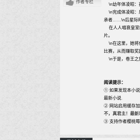
作者专栏
\n幼年体凌昭：
\n完成体凌昭：
承者……\n后星
在人人唱衰皇室的
片。
\n在这里，她将
比赛，从而赚取奖
\n于是，卷王之
阅读提示：
① 如果发现本小
最新小说.
② 网站启用缓存
不，真君主！最新
③ 支持作者樱桃