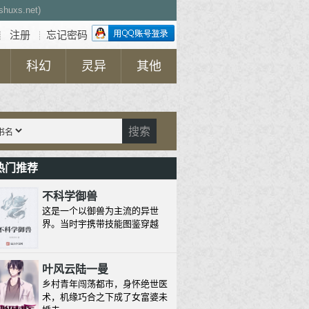
uxs.net)
注册
忘记密码
┊
┊
科幻
灵异
其他
搜索
热门推荐
不科学御兽
这是一个以御兽为主流的异世
界。当时宇携带技能图鉴穿越
叶风云陆一曼
乡村青年闯荡都市，身怀绝世医
术，机缘巧合之下成了女富婆未