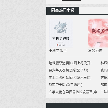
同类热门小说
不科学御兽
病名为你
魅世魔尊追妻忙(陌上花晚开)
林辰
慕少每天都想复婚(栗子坤)
我的
吸的
史上最强斩妖师(麻辣米豆腐)
林绾
都市帝王医婿(三两酒.)
都市
玄学大佬在异界靠捡垃圾暴富(李
二嫁
惜年)
可言