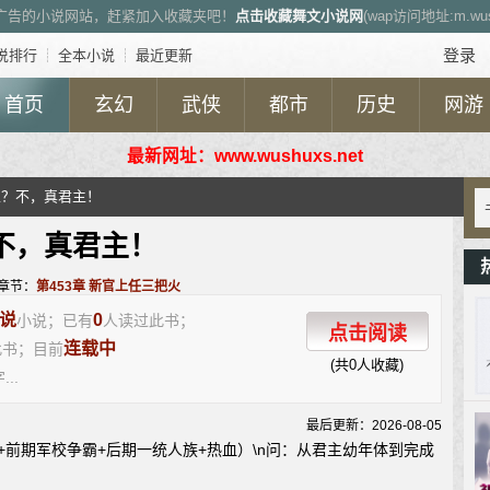
广告的小说网站，赶紧加入收藏夹吧！
点击收藏舞文小说网
(wap访问地址:m.wush
登录
说排行
┊
全本小说
┊
最近更新
首页
玄幻
武侠
都市
历史
网游
最新网址：www.wushuxs.net
主？不，真君主！
不，真君主！
章节：
第453章 新官上任三把火
说
0
小说；已有
人读过此书；
点击阅读
连载中
此书；目前
(共0人收藏)
...
最后更新：2026-08-05
+前期军校争霸+后期一统人族+热血）\n问：从君主幼年体到完成