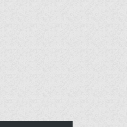
报告战少，夫人带球结婚
了
“报告战少，夫人带球跑了！”
“哼，立刻把她抓
白天冷冰冰的霸总带崽哭
唧唧
乔安安穿成了《一胎两宝：总裁
老公轻点宠》同名女主。
惊！我穿成了影帝的心尖
宠
【冷面冰山大佬影帝vs运筹帷幄
睿智编剧】 被雷
你比月色更美
梁知欢是海城的一朵荆棘花，虽
美但刺多，她带着目的接近
梦魇之旅
危险与霓虹的夹缝中，谁能掌控