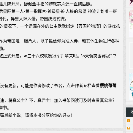
孤儿院开局，疑似金手指的游戏芯片还一直拖后腿。
后星际第一人·第一指挥官·神级星者·人族的希望·神迹计划唯一继
际时代，异兽大肆入侵，帝国统治式微。
情况下，一个遗漏在外的公主默默绑定【万国狩猎场】的游戏芯
作为帝国唯一继承人，以子民信仰为准入券，和其他生物进行各种
励。
旅正式开启。\n三十六校联赛冠军？拿来吧。\n天骄突围赛冠军？
说没有更新，可能是作者修改了书名，点击作者专栏查看
樱桃莓莓
加速，将真公主？不，真君主！加入书架阅读可及时查看
真公主？
章节
。
莓莓最新小说，请将本书分享给你的好友！