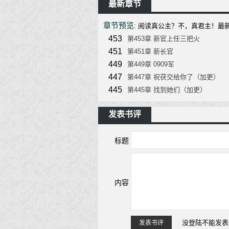
最新章节
章节预览
: 阅读真公主？不，真君主！最新章节请关
453
第453章 新官上任三把火
451
第451章 新长官
449
第449章 0909军
447
第447章 祝茯交给你了（加更）
445
第445章 找到她们（加更）
发表书评
标题
内容
没登陆不能发表
发表书评