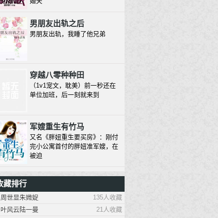
婚夫
男朋友出轨之后
男朋友出轨，我睡了他兄弟
穿越八零种种田
（1v1宠文，耽美）前一秒还在
单位加班，后一刻就来到
军嫂重生有竹马
又名《胖妞重生要买房》：刚付
完小公寓首付的胖妞准军嫂，在
被迫
1930来的先生
收藏排行
除脸之外毫无才能的三十八线小
周世显朱媺娖
135人收藏
模特，想红的心溢出屏幕，三生
有幸
叶风云陆一曼
21人收藏