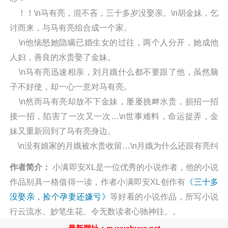
！！\n马有亮，混不吝，三十多岁没娶亲。\n胡金妹，乞
讨而来，与马有亮组合成一个家。
\n他恼怒她隐瞒已婚生女的过往，两个人分开，她成他
人妇，善良的水贵娶了金妹。
\n马有亮迅速相亲，刘月娥什么都不要跟了他，虽然脑
子不好使，却一心一意对马有亮。
\n然而马有亮却放不下金妹，屡屡挑衅水贵，损招一招
接一招，陷害了一次又一次…\n世事难料，命运捉弄，金
妹又重新回到了马有亮身边。
\n没有娘家的月娥被水贵收留…\n月娥为什么还跟有亮纠
缠不清？
作者简介：
小满即安XL是一位优秀的小说作者，他的小说
得知真相的水贵又会怎么做？\n有亮最终选择了一条什
作品别具一格值得一读，作者小满即安XL创作有
《三十多
么样的路？\n两个男人，两个女人，究竟有怎样的爱恨情
没娶亲，捡个孕妻还嫌亏》
等好看的小说作品，所写小说
仇，情感纠葛，书中自有交代！阅读三十多没娶亲，捡个
行云流水、妙笔生花、令无数读者心驰神往。。
孕妻还嫌亏最新章节请关注（舞文小说网