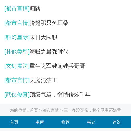
[都市言情]
归路
[都市言情]
拎起那只兔耳朵
[科幻星际]
末日大囤积
[其他类型]
海贼之最强时代
[玄幻魔法]
重生之军嫂萌娃兵哥哥
[都市言情]
天庭清洁工
[武侠修真]
顶级气运，悄悄修炼千年
您的位置 :
首页
>
都市言情
> 三十多没娶亲，捡个孕妻还嫌亏
首页
书库
推荐
书架
建议