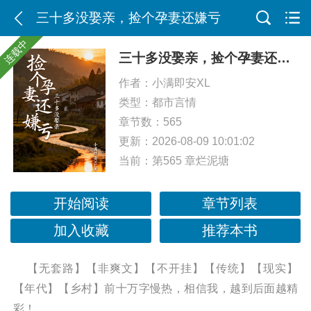
三十多没娶亲，捡个孕妻还嫌亏
连载中
三十多没娶亲，捡个孕妻还嫌亏
作者：
小满即安XL
类型：
都市言情
章节数：565
更新：2026-08-09 10:01:02
当前：
第565 章烂泥塘
开始阅读
章节列表
加入收藏
推荐本书
【无套路】【非爽文】【不开挂】【传统】【现实】
【年代】【乡村】前十万字慢热，相信我，越到后面越精
彩！