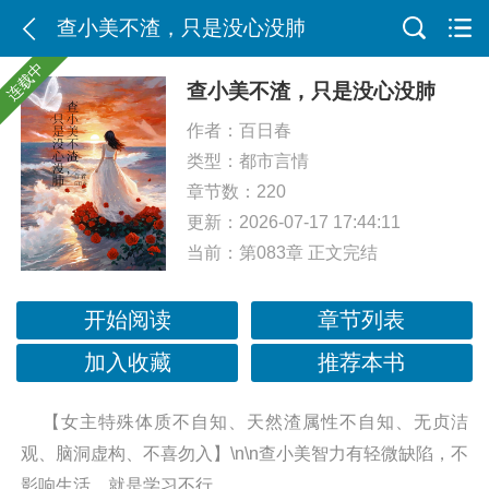
查小美不渣，只是没心没肺
连载中
查小美不渣，只是没心没肺
作者：
百日春
类型：
都市言情
章节数：220
更新：2026-07-17 17:44:11
当前：
第083章 正文完结
开始阅读
章节列表
加入收藏
推荐本书
【女主特殊体质不自知、天然渣属性不自知、无贞洁
观、脑洞虚构、不喜勿入】\n\n查小美智力有轻微缺陷，不
影响生活，就是学习不行。