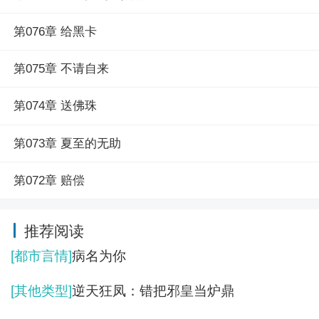
第076章 给黑卡
第075章 不请自来
第074章 送佛珠
第073章 夏至的无助
第072章 赔偿
推荐阅读
[都市言情]
病名为你
[其他类型]
逆天狂凤：错把邪皇当炉鼎