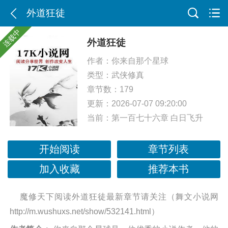
外道狂徒
连载中
外道狂徒
作者：
你来自那个星球
类型：
武侠修真
章节数：179
更新：2026-07-07 09:20:00
当前：
第一百七十六章 白日飞升
开始阅读
章节列表
加入收藏
推荐本书
魔修天下阅读外道狂徒最新章节请关注（舞文小说网
http://m.wushuxs.net/show/532141.html）