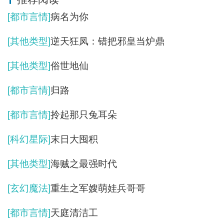
[都市言情]
病名为你
[其他类型]
逆天狂凤：错把邪皇当炉鼎
[其他类型]
俗世地仙
[都市言情]
归路
[都市言情]
拎起那只兔耳朵
[科幻星际]
末日大囤积
[其他类型]
海贼之最强时代
[玄幻魔法]
重生之军嫂萌娃兵哥哥
[都市言情]
天庭清洁工